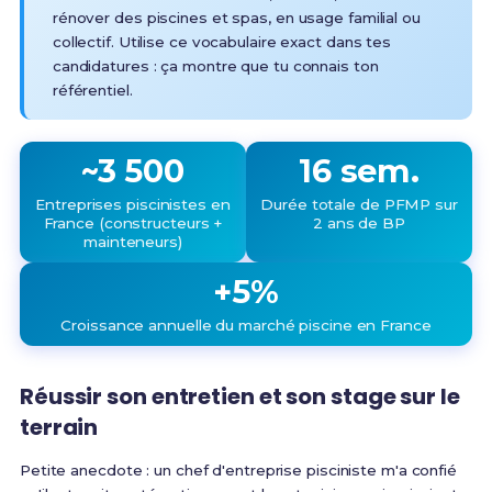
rénover des piscines et spas, en usage familial ou
collectif. Utilise ce vocabulaire exact dans tes
candidatures : ça montre que tu connais ton
référentiel.
~3 500
16 sem.
Entreprises piscinistes en
Durée totale de PFMP sur
France (constructeurs +
2 ans de BP
mainteneurs)
+5%
Croissance annuelle du marché piscine en France
Réussir son entretien et son stage sur le
terrain
Petite anecdote : un chef d'entreprise pisciniste m'a confié