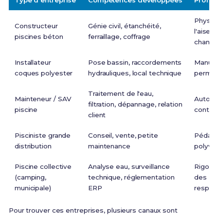
Type d'entreprise
Compétences développées
Profil
Physiqu
Constructeur
Génie civil, étanchéité,
l'aise s
piscines béton
ferraillage, coffrage
chantie
Installateur
Pose bassin, raccordements
Manuel,
coques polyester
hydrauliques, local technique
permis
Traitement de l'eau,
Mainteneur / SAV
Autono
filtration, dépannage, relation
piscine
contact
client
Pisciniste grande
Conseil, vente, petite
Pédag
distribution
maintenance
polyval
Piscine collective
Analyse eau, surveillance
Rigour
(camping,
technique, réglementation
des
municipale)
ERP
respons
Pour trouver ces entreprises, plusieurs canaux sont